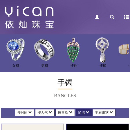
女戒
男戒
挂件
挂扣
手镯
BANGLES
按时间
按人气
按喜欢
简洁
主石形状