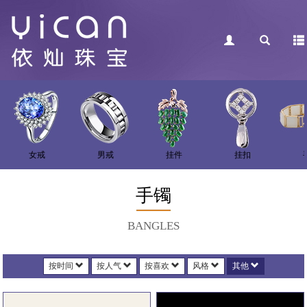
女戒
男戒
挂件
挂扣
手镯
BANGLES
按时间
按人气
按喜欢
风格
其他