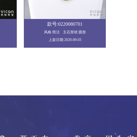
款号:0220080701
风格:简洁
主石形状:圆形
上架日期:2020-09-03