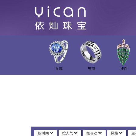
女戒
男戒
挂件
按时间
按人气
按喜欢
风格
主