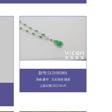
款号:5121092801
风格:豪华
主石形状:随形
上架日期:2022-03-07