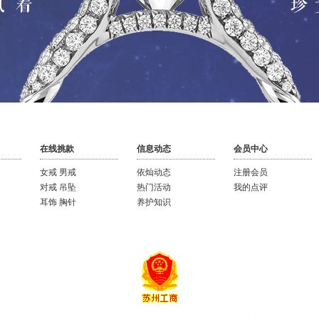
在线挑款
信息动态
会员中心
女戒
男戒
依灿动态
注册会员
对戒
吊坠
热门活动
我的点评
耳饰
胸针
养护知识