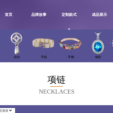
首页
品牌故事
定制款式
成品展示
挂扣
手链
手镯
项链
项链
NECKLACES
石形状