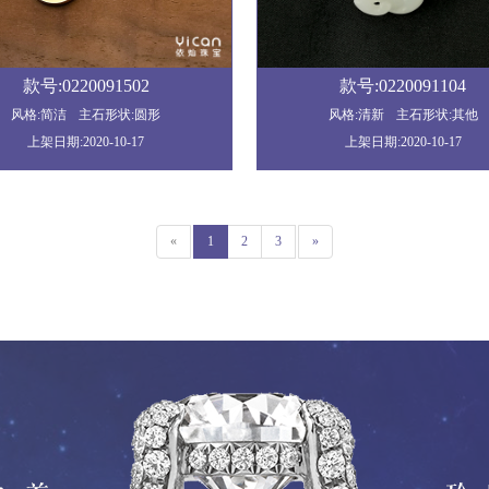
款号:0220091502
款号:0220091104
风格:简洁
主石形状:圆形
风格:清新
主石形状:其他
上架日期:2020-10-17
上架日期:2020-10-17
«
1
2
3
»