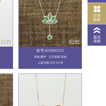
款号:0220092515
风格:豪华
主石形状:其他
上架日期:2021-01-08