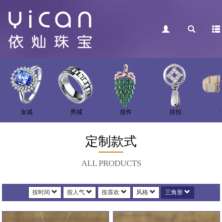
女戒
男戒
挂件
挂扣
定制款式
ALL PRODUCTS
按时间
按人气
按喜欢
风格
三角形