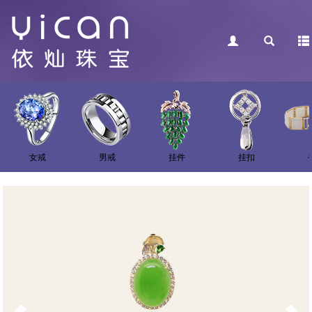
女戒
男戒
挂件
挂扣